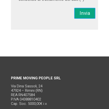
PRIME MOVING PEOPLE SRL
Via Dina Sassoli, 24
47924 – Rimini (RN)
REA RN407584
P.IVA 04388810402
Cap. Soc. 5000,00€ i.v.