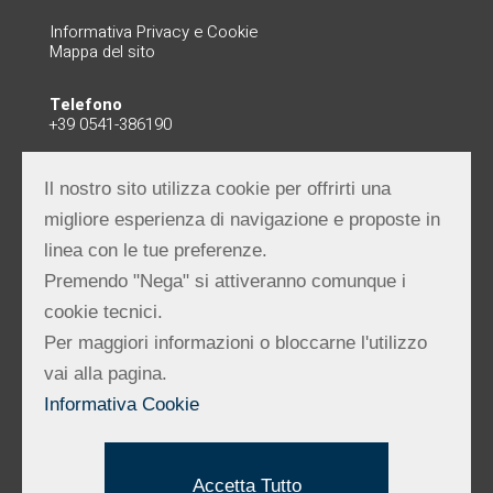
Informativa Privacy e Cookie
Mappa del sito
Telefono
+39 0541-386190
E-Mail
info@primemovingpeople.it
Il nostro sito utilizza cookie per offrirti una
direzione@primemovingpeople.it
migliore esperienza di navigazione e proposte in
Indirizzo PEC:
linea con le tue preferenze.
primemovingpeoplesrl@pec.it
Premendo "Nega" si attiveranno comunque i
Whistleblowing
cookie tecnici.
Per maggiori informazioni o bloccarne l'utilizzo
vai alla pagina.
Procedura Segnalazioni Whistleblowing
Informativa Cookie
Accetta Tutto